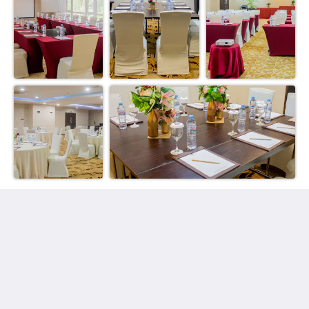
民丹岛 六月湾大酒店
Jalan Gurindam Duabelas, Plot 27 & 29 Sebong Lagoi
Bintan Bintan Island 29155
Indonesia
+62 770 692988